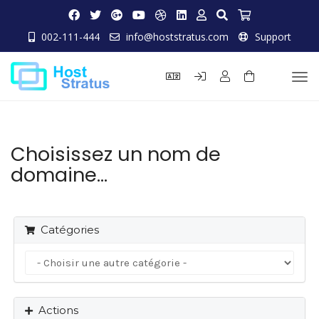
002-111-444
info@hoststratus.com
Support
Basc
la
navi
Choisissez un nom de
domaine...
Catégories
Actions